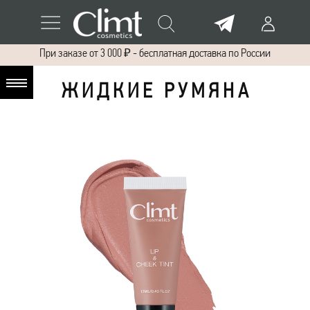
При заказе от 3 000 ₽ - бесплатная доставка по России
Ж И Д К И Е Р У М Я Н А