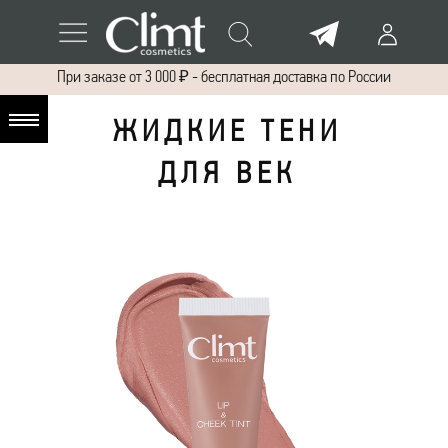
При заказе от 3 000 ₽ - бесплатная доставка по России
Ж И Д К И Е Т Е Н И
Д Л Я В Е К