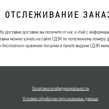
О Т С Л Е Ж И В А Н И Е З А К А 
бу доставки доставки вы получите от нас e-mail с информа
тавки можно узнать на сайте СДЭК по полученному номеру 
к бесплатного хранения посылки в пункте выдачи СДЭК мин
Политика конфиденциальности
Условия обработки персональных данных