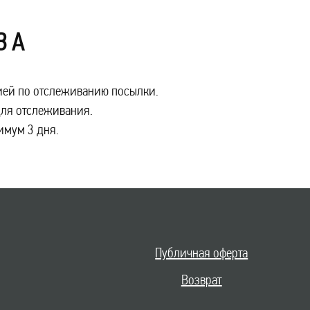
З А
цией по отслеживанию посылки.
для отслеживания.
имум 3 дня.
Публичная оферта
Возврат