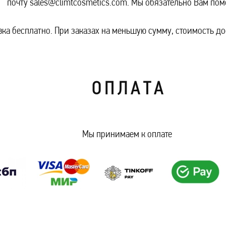
почту sales@climtcosmetics.com. Мы обязательно Вам по
авка бесплатно. При заказах на меньшую сумму, стоимость д
О П Л А Т А
Мы принимаем к оплате