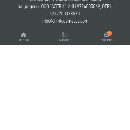
защищены. ООО "АЛТРИ", ИНН 9724085069, ОГРН
1227700328570.
info@climtcosmetics.com
0
Главная
Каталог
Корзина