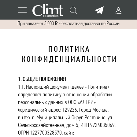
При заказе от 3 000 ₽ - бесплатная доставка по России
П О Л И Т И К А
К О Н Ф И Д Е Н Ц И А Л Ь Н О С Т И
1. ОБЩИЕ ПОЛОЖЕНИЯ
1.1. Настоящий документ (далее - Политика)
определяет политику в отношении обработки
персональных данных в ООО «АЛТРИ»
(юридический адрес: 129226, Город Москва,
вн.тер. г. Муниципальный Округ Ростокино, ул
Сельскохозяйственная, дом 5, ИНН 9724085069,
ОГРН 1227700328570, сайт: