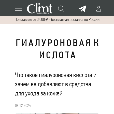
При заказе от 3 000 ₽ - бесплатная доставка по России
Г И А Л У Р О Н О В А Я К
И С Л О Т А
Что такое гиалуроновая кислота и
зачем ее добавляют в средства
для ухода за кожей
06.12.2024