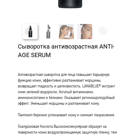
Сыворотка антивозрастная ANTI-
AGE SERUM
Антивозрастная сыворотка для лица повышает барьерную
функцию кожи, эффективно разглаживает морщины,
возвращает гладкость и шелковистость. LANABLUE® экстракт
сине-зеленой водоросли, богатый витаминами,
аминокислотами и белками. Оказывает ретиноидоподобный
эффект. Уменьшает морщины и разглаживает кожу.
Пантенол бережно успокаивает кожу и снимает покраснения.
Гиалуроновая Кислота Высокомолекулярная образует на
поверхности кожи воздухопроницаемую защитную пленку, тем