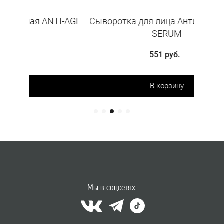
TI-AGE
Сыворотка для лица Анти-Акне ACNE
База 
SERUM
551 руб.
В корзину
Мы в соцсетях: