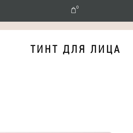
0
Т И Н Т Д Л Я Л И Ц А