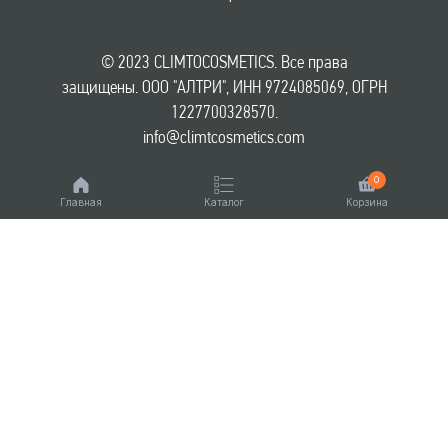
© 2023 CLIMTOCOSMETICS. Все права
защищены. ООО "АЛТРИ", ИНН 9724085069, ОГРН
1227700328570.
info@climtcosmetics.com
0
Главная
Каталог
Корзина