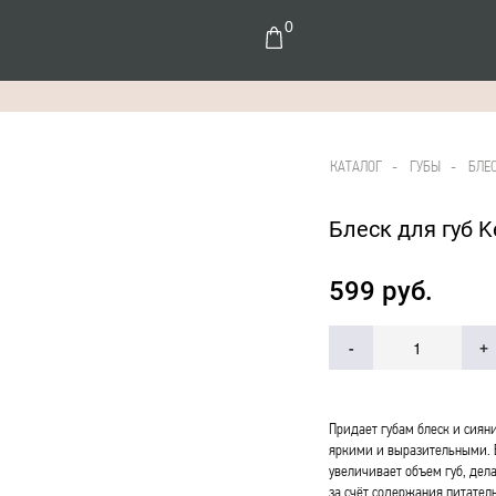
0
КАТАЛОГ
-
ГУБЫ -
БЛЕС
Блеск для губ K
599 руб.
-
+
Придает губам блеск и сияни
яркими и выразительными. Б
увеличивает объем губ, де
за счёт содержания питател