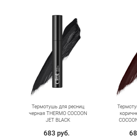
Термотушь для ресниц
Термотушь для ресни
ерная THERMO COCOON
коричневая THERMO
JET BLACK
COCOON RICH BROWN
683 руб.
683 руб.