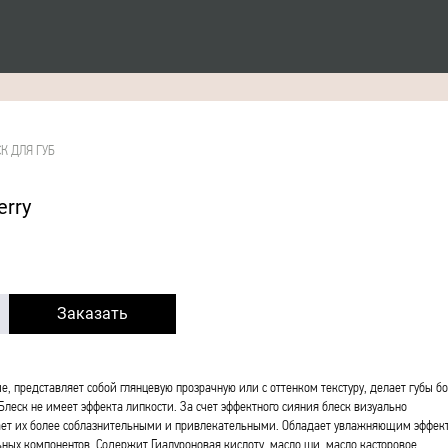
К ДЛЯ ГУБ
erry
Заказать
е, представляет собой глянцевую прозрачную или с оттенком текстуру, делает губы б
леск не имеет эффекта липкости. За счет эффектного сияния блеск визуально
лает их более соблазнительными и привлекательными. Обладает увлажняющим эффек
ьных компонентов. Содержит Гиалуроновая кислоту, масло ши, масло касторовое.