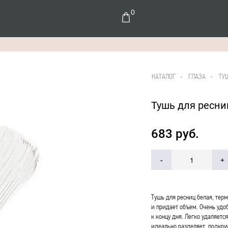
0
КАТАЛОГ
-
ГЛАЗА -
ТУ
Тушь для ресн
683 руб.
-
+
Тушь для ресниц белая, терм
и придает объем. Очень удоб
к концу дня. Легко удаляет
идеально разделяет, подкру