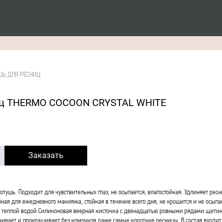
ШЬ ДЛЯ РЕСНИЦ
иц THERMO COCOON CRYSTAL WHITE
Заказать
отушь. Подходит для чувствительных глаз, не осыпается, влагостойкая. Удлиняет рес
ная для ежедневного макияжа, стойкая в течение всего дня, не крошится и не осыпа
ся теплой водой.Силиконовая веерная кисточка с двенадцатью ровными рядами щети
чивает и прокрашивает без комочков даже самые короткие ресницы. В состав входит