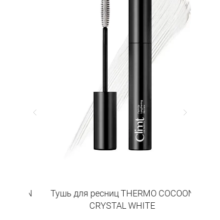
OCOON
Тушь для ресниц THERMO COCOON
Гель
CRYSTAL WHITE